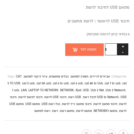
מתאם USB לחיבור לרשת
חיבור USB לראוטר \ לרשת מחשבים
8 במלאי (ניתן להזמנה מוקדמת)
כמות
הוספה לסל
של
מתאם
USB
לרשת
Categories:
אביזרים לניידים
,
חומרה למחשב
,
כבלים ומתאמים
,
ציוד היקפי למחשב
.
CAT
Tags:
5 TO USB
,
cat 5 usb
,
cat 5A usb
,
cat 6 to usb
,
cat 6 usb
,
cat 6A to Usb
,
cat 7 to usb
,
cat
7 usb
,
LAN
,
LAPTOP TO NETWORK
,
NETWORK
,
Rj45
,
USB
,
Usb 2 Net
,
Usb 2 Network
,
USB לכבל רשת
,
USB to Network
,
USB רשת
,
חיבור USB לרשת
,
חיבור לפטופ לרשת
,
חיבור
לרשת
,
חיבור מחשב לרשת
,
חיבור מחשב נייד לרשת
,
כבל רשת USB
,
מתאם USB
,
מתאם USB
לרשת
,
מתאם לNETWORK
,
מתאם לרשת
,
מתאם רשת
,
רשת
,
רשת למתאם
.