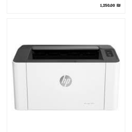
1,250.00
₪