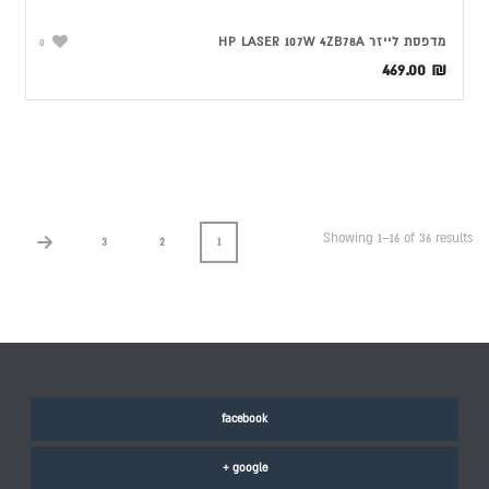
מדפסת ‏לייזר HP LASER 107W 4ZB78A
0
469.00
₪
Showing 1–16 of 36 results
3
2
1
facebook
google +