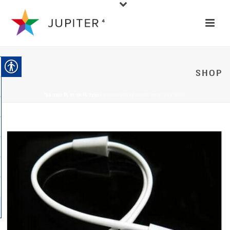
SHOP
HOME
/
ציוד היקפי למחשב
/
כבלים ומתאמים
/ מפצל PL זכר ל2 PL נקבה 3.5"