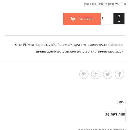
8 במלאי (ניתן להזמנה מוקדמת)
כמות
הוספה לסל
של
מפצל
PL
זכר
Categories:
כבלים ומתאמים
,
ציוד היקפי למחשב
.
PL
,
3.5PL
,
3.5
Tags:
,
מפצל PL זכר ל2
ל2
נקבה
,
מפצל אוזניות ומיקרופון
,
מתאם לאוזניות
,
מתאם למחשב לאוזניות
.
PL
נקבה
3.5"
תיאור
חוות דעת (0)