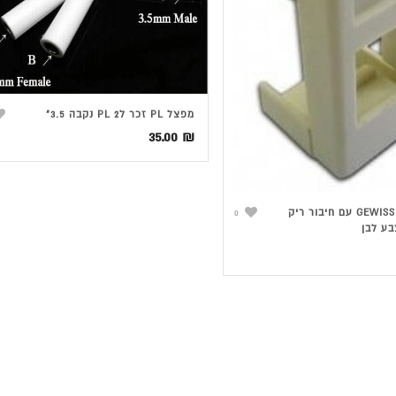
מפצל PL זכר ל2 PL נקבה 3.5"
35.00
₪
שקע גוויס GEWISS עם חיבור ריק
0
בע לבן