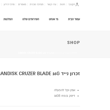
Login
חנות
צרו קשר
תמיכה טכנית
מאמרים
מרכז הידע
עמוד הבית
מי אנחנו
השירותים שלנו
המלצות
SHOP
HOME
/
אביזרים לניידים
/ זכרון נייד SANDISK CRUZER BLADE 16G
זכרון נייד SANDISK CRUZER BLADE 16G
אמין וקל להפעלה
דיסק בנפח 16GB