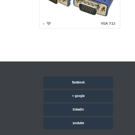
כבל VGA
0
facebook
google +
linkedin
youtube