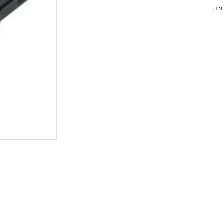
נייד
.