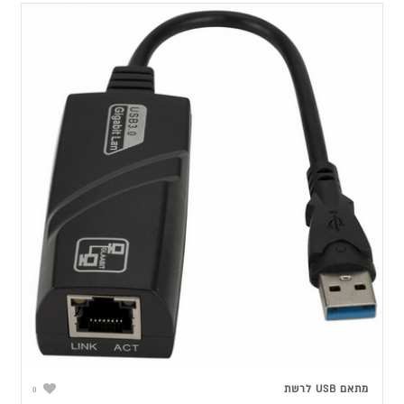
מתאם USB לרשת
0