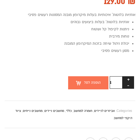
129.00
₪
אוזניות בלוטות’ איכותיות בעלות מיקרופון מובנה המסננות רעשים פסיבי
אוזניות בלוטות’ בעלות ביצועים גבוהים
ניתנות לקיפול קל ושטוח
נוחות מירבית
יכולת ניהול שיחה בזכות המיקרופון המובנה
מסנן רעשים פסיבי
כמות
הוספה לסל
של
אוזניות
בלוטות'
MIRACASE
Categories:
אביזרים לניידים
,
חומרה למחשב
,
כללי
,
מחשבים ניידים
,
מחשבים נייחים
,
ציוד
MBTOE100
היקפי למחשב
.
ON
EAR
שחור