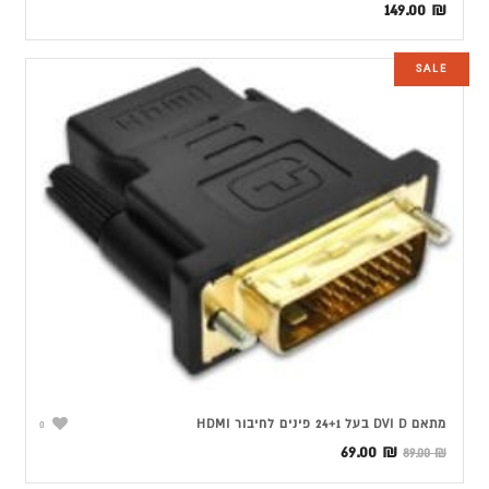
149.00
₪
SALE
מתאם DVI D בעל 24+1 פינים לחיבור HDMI
0
המחיר
המחיר
69.00
₪
89.00
₪
המקורי
הנוכחי