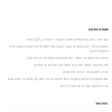
מאמרים אחרונים
בעל אתר, מדוע גוגל מחייבים אותך בתעודה דיגיטלית (SSL) באתרך
התקפת סייבר רחבת מימדים ,חוצה יבשות, מעל ל100 מדינות הותקפו ומאות אלפי
מחשבים נדבקו
המידע הוא הנתון הכי חשוב: 30% מהאנשים בעולם לא גיבו אף פעם
מהו Mod_Security, למה צריך אותו? ואיך הוא מגן על אתרכם….
שדרוג לחלונות 10 | שדרוג לווינדוס 10
80% מהעסקים הקטנים בישראל יכנסו לתחום שירותי הענן תוך שלוש עד חמש שנים
מה זה מחשוב ענן? כל מה שצריך לדעת
מפת אתר