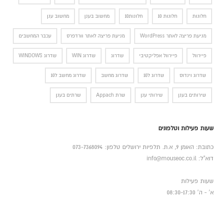
חלונות
חלונות 10
חלונות10
מחשוב בענן
מחשוב ענן
מניעת פריצה לאתר WordPress
מניעת פריצה לאתר וורדפרס
עכבר המחשבים
פיירוול
פיירוול אפליקטיבי
שדרוג
שדרוג WIN
שדרוג WINDOWS
שדרוג וינדוס
שדרוג ל10
שדרוג מחשב
שדרוג מחשב ל10
שירותים בענן
שירותי ענן
שרת Appach
שרתים בענן
שעות פעילות וטלפונים
כתובת: האומן 9, א.ת. תלפיות ירושלים טלפון: 073-7368094
דוא"ל: info@mouseoc.co.il
שעות פעילות
א' - ה' 08:30-17:30