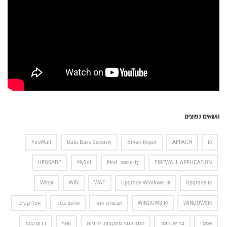
נושאים נפוצים
FireWall
Data Base Security
Bryan Roper
APPACH
10
UPGRADE
MySql
Mod_security
FIREWALL APPLICATION
Win10
WIN
WAF
Upgrade Windows 10
Upgrade 10
WINDOWS10
WINDOWS 10
אבטחת אתר
אחסון בענן
אפליקטיבי
אפצ'י
ברייאן רופר
הגנה כנגד מתקפות זדוניות
וואף
וירוס כופר