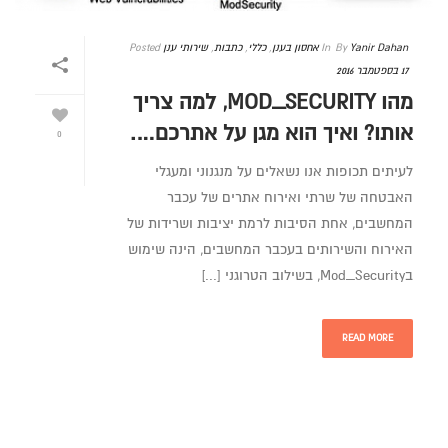
Yanir Dahan
By
In
אחסון בענן
,
כללי
,
כתבות
,
שירותי ענן
Posted
17 בספטמבר 2016
מהו MOD_SECURITY, למה צריך
אותו? ואיך הוא מגן על אתרכם….
0
לעיתים תכופות אנו נשאלים על מנגנוני ומעגלי
האבטחה של שרתי ואירוח אתרים של עכבר
המחשבים, אחת הסיבות לרמת יציבות ושרידות של
האירוח והשירותים בעכבר המחשבים, הינה שימוש
בMod_Security, בשילוב הטרוגני [...]
READ MORE