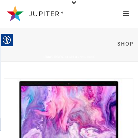
SHOP
HOME
/
כללי
/ LENOVO IDEAPAD L3 15IML05