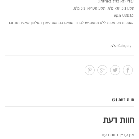
יעודי (לא כלול באריזה):
תקע 5.2, RJ9 מ"מ, תקע סטריאו 5.3 מ"מ,
.USB2.0 תקע
האוזניות מסופקות ללא מתאם,יש לבחור מתאם בהתאם ליצרן הטלפון שאליו תתחבר
Category:
כללי
.
חוות דעת (0)
חוות דעת
אין עדיין חוות דעת.