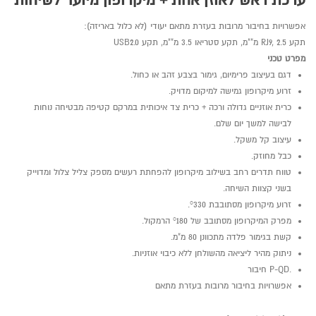
ערכת ראש לאוזן אחת + מיקרופון מיועד לשיחות
אפשרויות בחיבור מרובות בעזרת מתאם יעודי (לא כלול באריזה):
תקע RJ9, 2.5 מ""מ, תקע סטריאו 3.5 מ""מ, תקע USB2.0
מפרט טכני
דגם בעיצוב פרימיום, גימור בצבע זהב או כחול.
זרוע מיקרופון גמישה למיקום מדויק.
כרית אוזניים גדולה ורכה + כרית צד איכותית במרקם קטיפה מבטיחה נוחות
לבישה למשך יום שלם.
עיצוב קל משקל.
כבל מחוזק.
טווח תדרים רחב בשילוב מיקרופון להפחתת רעשים מספק צליל צלול ומדוייק
בשני קצוות השיחה.
זרוע מיקרופון מסתובבת °330.
מפרק המיקרופון מסתובב של °180 הרמקול.
קשת בגימור פלדה מתכוונן 80 מ"מ.
ניתוק מהיר ליציאה מהשולחן ללא כיבוי אוזניות.
.P-QD חיבור
אפשרויות בחיבור מרובות בעזרת מתאם