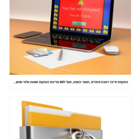
התקפת סייבר רחבת מימדים ,חוצה יבשות, מעל ל100 מדינות הותקפו ומאות אלפי מחשבים נדבקו