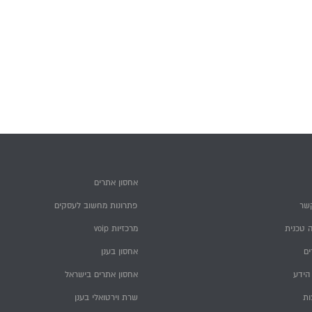
אחסון אתרים
שר
פתרונות מחשוב לעסקים
 טכנית
מרכזיות voip
ם
אחסון בענן
הידע
אחסון אתרים בישראל
ות
שרת וירטואלי בענן