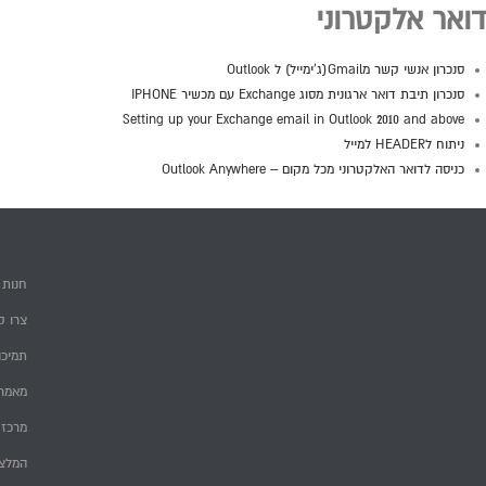
דואר אלקטרוני
סנכרון אנשי קשר מGmail(ג'ימייל) ל Outlook
סנכרון תיבת דואר ארגונית מסוג Exchange עם מכשיר IPHONE
Setting up your Exchange email in Outlook 2010 and above
ניתוח לHEADER למייל
כניסה לדואר האלקטרוני מכל מקום – Outlook Anywhere
חנות
צרו ק
תמיכה
מאמרי
מרכז 
המלצ