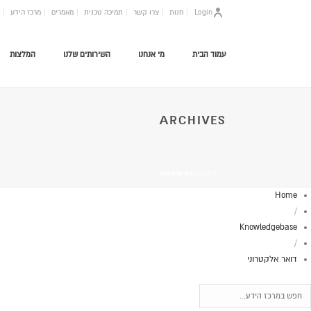
Login
חנות
צרו קשר
תמיכה טכנית
מאמרים
מרכז הידע
עמוד הבית
מי אנחנו
השירותים שלנו
המלצות
ARCHIVES
HOME
/
דואר אלקטרוני
Home
/
Knowledgebase
/
דואר אלקטרוני