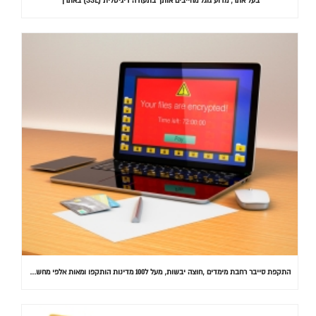
בעל אתר, מדוע גוגל מחייבים אותך בתעודה דיגיטלית (SSL) באתרך
התקפת סייבר רחבת מימדים ,חוצה יבשות, מעל ל100 מדינות הותקפו ומאות אלפי מחשבים נדבקו