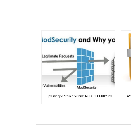
המידע הוא הנתון הכי חשוב: 30% מהאנשים בעולם לא גיבו אף פעם
מהו MOD_SECURITY, למה צריך אותו? ואיך הוא מגן על אתרכם….