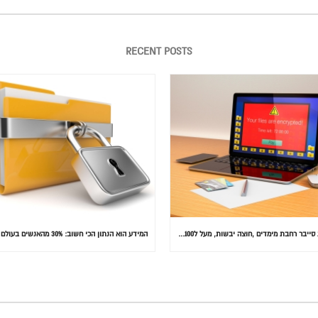
RECENT POSTS
התקפת סייבר רחבת מימדים ,חוצה יבשות, מעל ל100 מדינות הותקפו ומאות אלפי מחשבים נדבקו