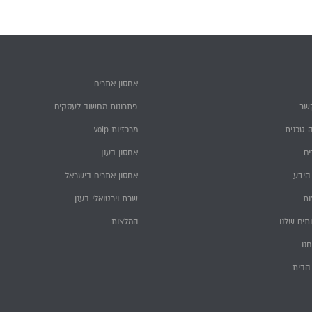
אחסון אתרים
שר
פתרונות מחשוב לעסקים
 טכנית
מרכזיות voip
ם
אחסון בענן
הידע
אחסון אתרים בישראל
ות
שרת וירטואלי בענן
תים שלנו
המלצות
חנו
הבית