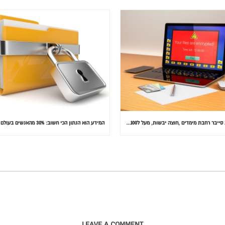
התקפת סייבר רחבת מימדים ,חוצה יבשות, מעל ל100 מדינות הותקפו ומאות אלפי מחשבים נדבקו
LEAVE A COMMENT