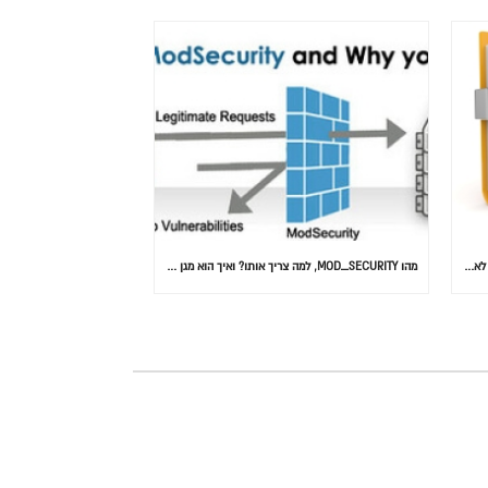
המידע הוא הנתון הכי חשוב: 30% מהאנשים בעולם לא גיבו אף פעם
מהו MOD_SECURITY, למה צריך אותו? ואיך הוא מגן על אתרכם….