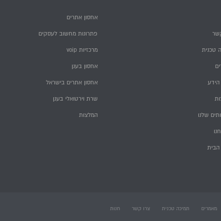
אחסון אתרים
שר
פתרונות מחשוב לעסקים
 טכנית
מרכזיות voip
ם
אחסון בענן
הידע
אחסון אתרים בישראל
ות
שרת וירטואלי בענן
תים שלנו
המלצות
חנו
הבית
מאמרים
תמיכה טכנית
צרו קשר
חנות