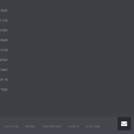
חנות
צרו ק
תמיכה
מאמרי
מרכז 
המלצ
השירו
מי אנ
עמוד 
עמוד הבית
מי אנחנו
השירותים שלנו
המלצות
מרכז הידע