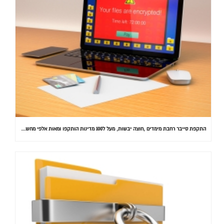
התקפת סייבר רחבת מימדים ,חוצה יבשות, מעל ל100 מדינות הותקפו ומאות אלפי מחשבים נדבקו