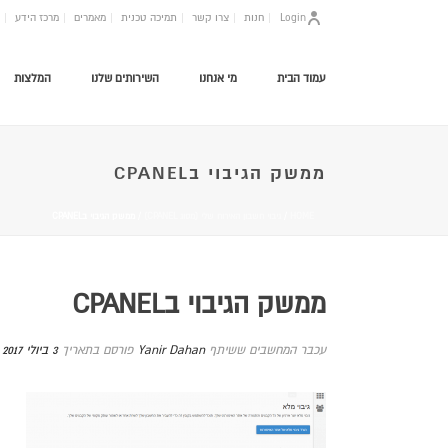
Login
חנות
צרו קשר
תמיכה טכנית
מאמרים
מרכז הידע
עמוד הבית
מי אנחנו
השירותים שלנו
המלצות
ממשק הגיבוי בCPANEL
HOME
/
גיבוי חשבון האירוח שלי (מסוג CPANEL)
/ ממשק הגיבוי בCPANEL
ממשק הגיבוי בCPANEL
עכבר המחשבים ששיתף
Yanir Dahan
פורסם בתאריך
3 ביולי 2017