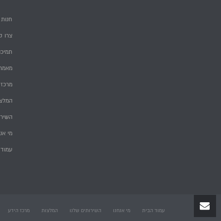
חנות
צרו ק
תמיכה
מאמרי
מרכז 
המלצ
השירו
מי אנ
עמוד 
עמוד הבית
מי אנחנו
השירותים שלנו
המלצות
מרכז הידע