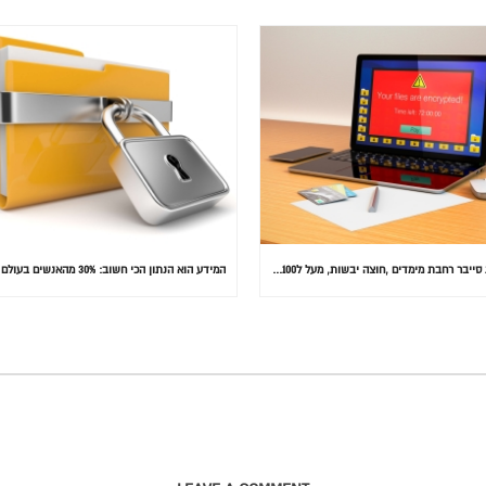
התקפת סייבר רחבת מימדים ,חוצה יבשות, מעל ל100 מדינות הותקפו ומאות אלפי מחשבים נדבקו