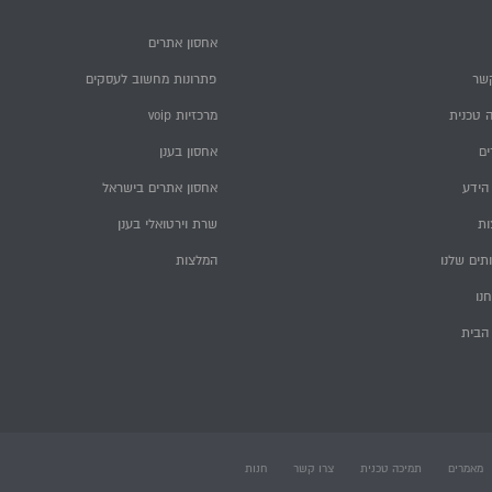
אחסון אתרים
שר
פתרונות מחשוב לעסקים
 טכנית
מרכזיות voip
ם
אחסון בענן
הידע
אחסון אתרים בישראל
ות
שרת וירטואלי בענן
תים שלנו
המלצות
חנו
הבית
מאמרים
תמיכה טכנית
צרו קשר
חנות