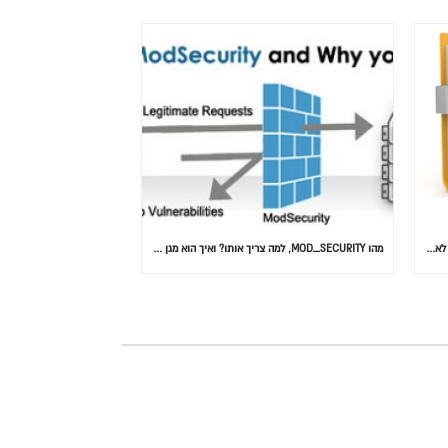
המידע הוא הנתון הכי חשוב: 30% מהאנשים בעולם לא גיבו אף פעם
מהו MOD_SECURITY, למה צריך אותו? ואיך הוא מגן על אתרכם….