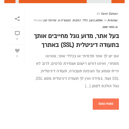
By
Yanir Dahan
Articles
In
,
אחסון בענן
,
כללי
,
כתבות
,
קטגוריה א
,
שירותי ענן
Posted
14 במאי 2018
בעל אתר, מדוע גוגל מחייבים אותך
0
בתעודה דיגיטלית (SSL) באתרך
אם יש לך אתר תדמיתי או בכללי אתר, שאיננו
0
מסחרי, ואיננו דורש רישום ושמירת פרטים, לרוב לא
היית שומע על הצפנת תעבורה, תעודה דיגיטלית,
SSL ועוד, במידה ואין לך תעודה דיגיטלית מסוג SSL,
גוגל הולכת לסמן [...]
READ MORE