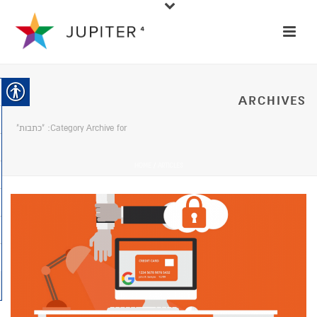
ARCHIVES
Category Archive for: "כתבות"
HOME
/
ARTICLES