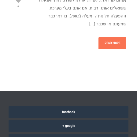
(שהם 119 דולר). לשדרג או לא לשדרג, זאת השאלה
0
ששואלים אותנו רבות, אם אתם בעלי מערכת
ההפעלה חלונות 7 ומעלה (788.1), בוודאי כבר
שמעתם או שכבר [...]
READ MORE
facebook
google +