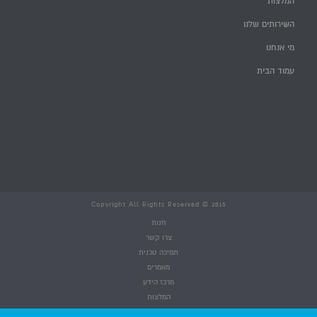
המלצות
השירותים שלנו
מי אנחנו
עמוד הבית
Copyright All Rights Reserved © 2015
חנות
צרו קשר
תמיכה טכנית
מאמרים
מרכז הידע
המלצות
השירותים שלנו