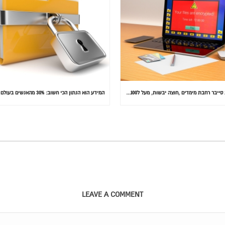
התקפת סייבר רחבת מימדים ,חוצה יבשות, מעל ל100 מדינות הותקפו ומאות אלפי מחשבים נדבקו
LEAVE A COMMENT