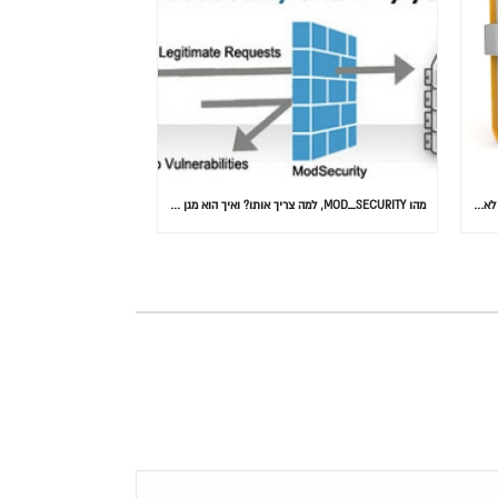
המידע הוא הנתון הכי חשוב: 30% מהאנשים בעולם לא גיבו אף פעם
מהו MOD_SECURITY, למה צריך אותו? ואיך הוא מגן על אתרכם….