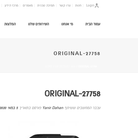
Login
חנות
צרו קשר
תמיכה טכנית
מאמרים
מרכז הידע
עמוד הבית
מי אנחנו
השירותים שלנו
המלצות
ORIGINAL-27758
HOME
/
HP DESKJET 3835
/ ORIGINAL-27758
ORIGINAL-27758
עכבר המחשבים ששיתף
Yanir Dahan
פורסם בתאריך
5 במאי 2020