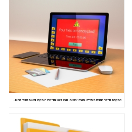
התקפת סייבר רחבת מימדים ,חוצה יבשות, מעל ל100 מדינות הותקפו ומאות אלפי מחשבים נדבקו