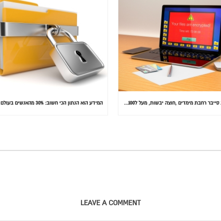
התקפת סייבר רחבת מימדים ,חוצה יבשות, מעל ל100 מדינות הותקפו ומאות אלפי מחשבים נדבקו
LEAVE A COMMENT