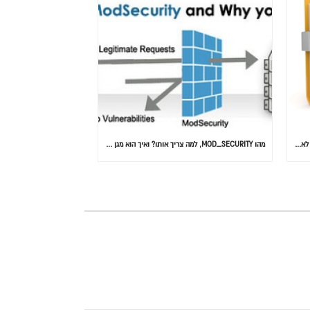
המידע הוא הנתון הכי חשוב: 30% מהאנשים בעולם לא גיבו אף פעם
מהו MOD_SECURITY, למה צריך אותו? ואיך הוא מגן על אתרכם….