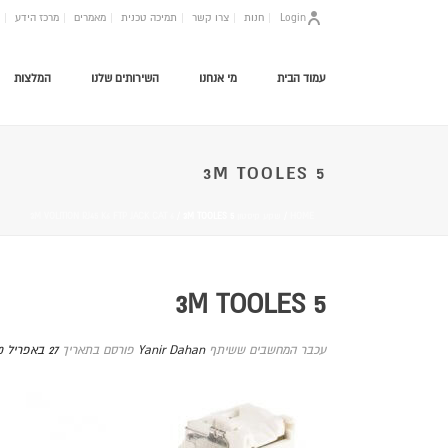
Login
חנות
צרו קשר
תמיכה טכנית
מאמרים
מרכז הידע
עמוד הבית
מי אנחנו
השירותים שלנו
המלצות
3M TOOLES 5
HOME
/
שקע קיסטון 3M VOLITION RJ45 K6 FTP JACK CAT 6
/ 3M TOOLES 5
3M TOOLES 5
עכבר המחשבים ששיתף
Yanir Dahan
פורסם בתאריך
27 באפריל 2020