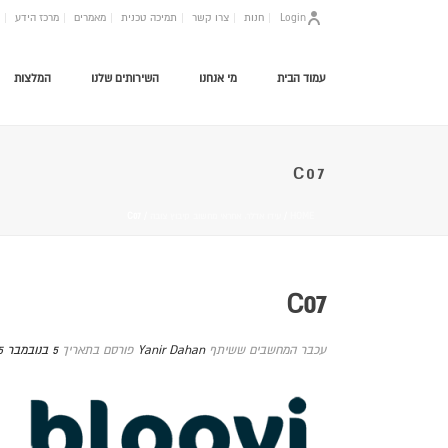
Login
חנות
צרו קשר
תמיכה טכנית
מאמרים
מרכז הידע
עמוד הבית
מי אנחנו
השירותים שלנו
המלצות
C07
HOME
/
עידו אדלר, אחראי מחשוב קיבוץ צובה
/ C07
C07
עכבר המחשבים ששיתף
Yanir Dahan
פורסם בתאריך
5 בנובמבר 2015