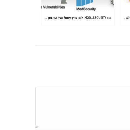
המידע הוא הנתון הכי חשוב: 30% מהאנשים בעולם לא גיבו אף פעם
מהו MOD_SECURITY, למה צריך אותו? ואיך הוא מגן על אתרכם….