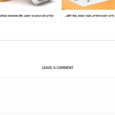
התקפת סייבר רחבת מימדים ,חוצה יבשות, מעל ל100 מדינות הותקפו ומאות אלפי מחשבים נדבקו
LEAVE A COMMENT