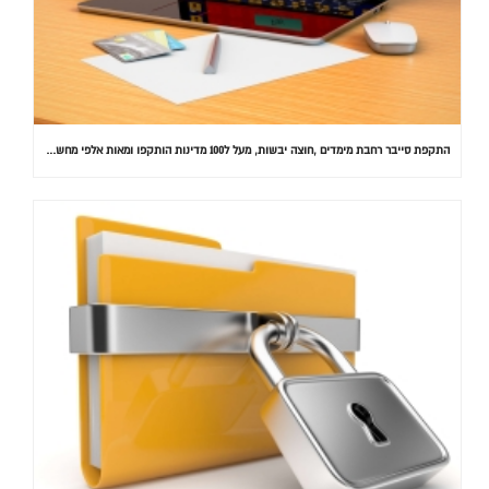
התקפת סייבר רחבת מימדים ,חוצה יבשות, מעל ל100 מדינות הותקפו ומאות אלפי מחשבים נדבקו