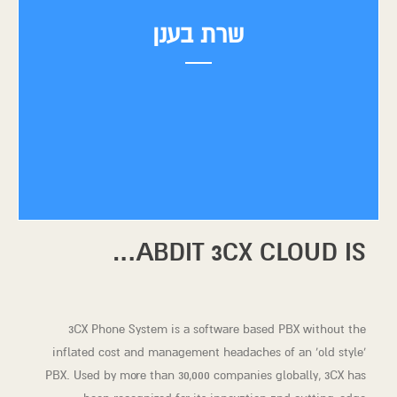
שרת בענן
ABDIT 3CX CLOUD IS…
שרת וירטואלי בענן הינו שרת המאפשר לכם להמשיך ליהנות מכל
היתרונות של השרת הייעודי רק בעלויות נמוכות יותר וללא תלות במקום
הפיזי בו ממוקם השרת. על גבי שרת זה ניתן להתקין מספר מערכות
הפעלה הפועלות כסביבת מחשוב עצמאית המותאמת לצרכי הלקוח,
3CX Phone System is a software based PBX without the
וכפועל יוצא מכך, נוצרת יכולת טכנולוגית גמישה ואפקטיבית אשר איננה
inflated cost and management headaches of an ‘old style’
תלויה בשדרוגי תוכנה וחומרה בעלויות גבוהות לאורך זמן.
PBX. Used by more than 30,000 companies globally, 3CX has