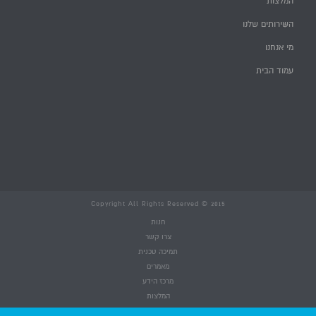
המלצות
השירותים שלנו
מי אנחנו
עמוד הבית
Copyright All Rights Reserved © 2015
חנות
צרו קשר
תמיכה טכנית
מאמרים
מרכז הידע
המלצות
השירותים שלנו