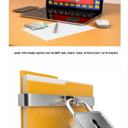
התקפת סייבר רחבת מימדים ,חוצה יבשות, מעל ל100 מדינות הותקפו ומאות אלפי מחשבים נדבקו