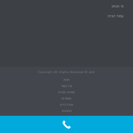
מי אנחנו
עמוד הבית
Copyright All Rights Reserved © 2015
חנות
צרו קשר
תמיכה טכנית
מאמרים
מרכז הידע
המלצות
השירותים שלנו
מי אנחנו
עמוד הבית