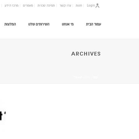
Login
חנות
צרו קשר
תמיכה טכנית
מאמרים
מרכז הידע
עמוד הבית
מי אנחנו
השירותים שלנו
המלצות
ARCHIVES
/ TAG “פיירוול”
HOME