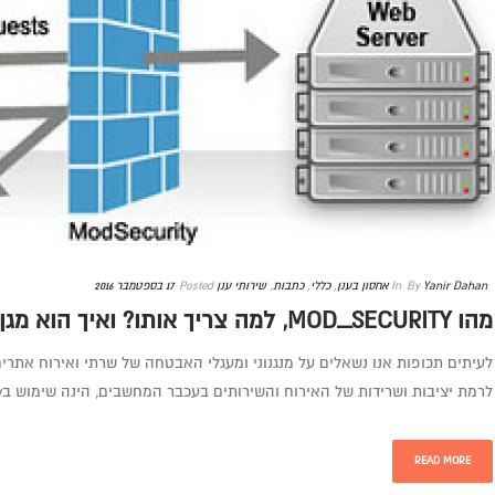
Yanir Dahan
By
In
אחסון בענן
,
כללי
,
כתבות
,
שירותי ענן
Posted
17 בספטמבר 2016
מהו MOD_SECURITY, למה צריך אותו? ואיך הוא מגן על אתרכם….
לעיתים תכופות אנו נשאלים על מנגנוני ומעגלי האבטחה של שרתי ואירוח אתר
לרמת יציבות ושרידות של האירוח והשירותים בעכבר המחשבים, הינה שימוש בMod_Security, בשילוב הטרוגני [...]
READ MORE