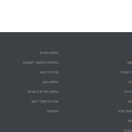
אחסון אתרים
שר
פתרונות מחשוב לעסקים
 טכנית
מרכזיות voip
ם
אחסון בענן
הידע
אחסון אתרים בישראל
ות
שרת וירטואלי בענן
תים שלנו
המלצות
חנו
הבית