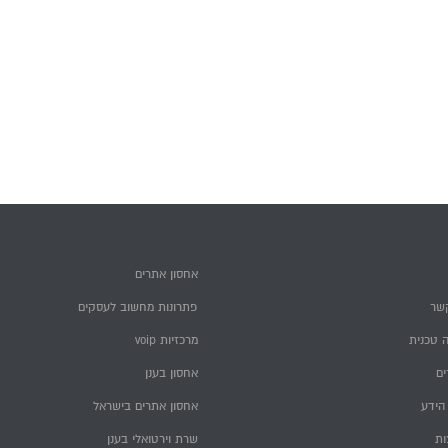
אחסון אתרים
שר
פתרונות מחשוב לעסקים
 טכנית
מרכזיות voip
ם
אחסון בענן
הידע
אחסון אתרים בישראל
ות
שרת וירטואלי בענן