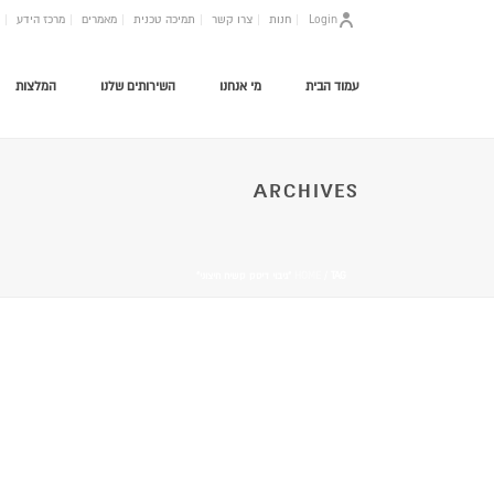
Login
חנות
צרו קשר
תמיכה טכנית
מאמרים
מרכז הידע
עמוד הבית
מי אנחנו
השירותים שלנו
המלצות
ARCHIVES
/ TAG “גיבוי דיסק קשיח חיצוני”
HOME