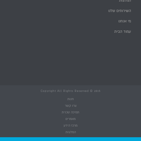
המלצות
השירותים שלנו
מי אנחנו
עמוד הבית
Copyright All Rights Reserved © 2015
חנות
צרו קשר
תמיכה טכנית
מאמרים
מרכז הידע
המלצות
השירותים שלנו