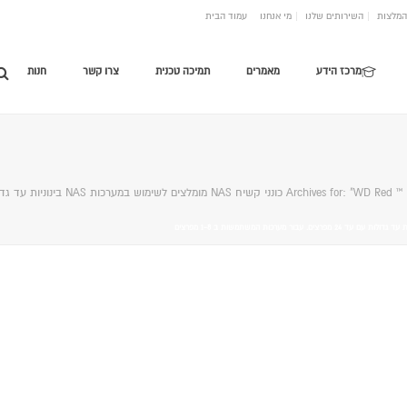
המלצות
השירותים שלנו
מי אנחנו
עמוד הבית
מרכז הידע
מאמרים
תמיכה טכנית
צרו קשר
חנות
Archives fo כונני קשיח NAS מומלצים לשימוש במערכות NAS בינוניות עד גדולות עם עד 24 מפרצים. עבור מערכות המשתמשות ב 1-8 מפרצים"