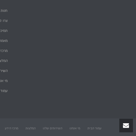
חנות
צרו ק
תמיכה
מאמרי
מרכז 
המלצ
השירו
מי אנ
עמוד 
עמוד הבית
מי אנחנו
השירותים שלנו
המלצות
מרכז הידע