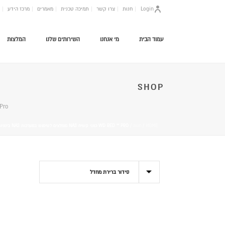
Login
חנות
צרו קשר
תמיכה טכנית
מאמרים
מרכז הידע
עמוד הבית
מי אנחנו
השירותים שלנו
המלצות
SHOP
r: "WD Red ™ Pro
HOME
/
חנות
/
WD RED ™ PRO כונני קשיח NAS מומלצים לשימוש במערכות NAS בינוניות עד גדולות עם עד 24 מפרצים. עבור מערכות המשתמשות ב 1-8 מפרצים