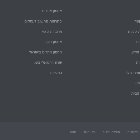
אחסון אתרים
שר
פתרונות מחשוב לעסקים
 טכנית
מרכזיות voip
ם
אחסון בענן
הידע
אחסון אתרים בישראל
ות
שרת וירטואלי בענן
תים שלנו
המלצות
חנו
הבית
מאמרים
תמיכה טכנית
צרו קשר
חנות