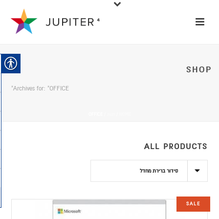
SHOP
Archives for: "OFFICE"
HOME
/
חנות
/
OFFICE
ALL PRODUCTS
SALE