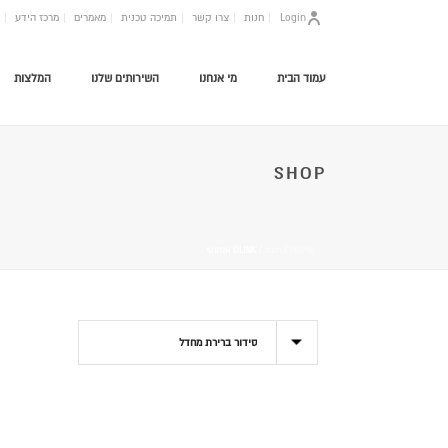
Login
חנות
צרו קשר
תמיכה טכנית
מאמרים
מרכז הידע
עמוד הבית
מי אנחנו
השירותים שלנו
המלצות
SHOP
HOME
/
חנות
/
DLINK אלחוטי