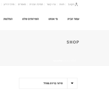
Login
חנות
צרו קשר
תמיכה טכנית
מאמרים
מרכז הידע
עמוד הבית
מי אנחנו
השירותים שלנו
המלצות
SHOP
HOME
/
חנות
/
סוללת גיבוי