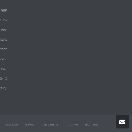
חנות
צרו ק
תמיכה
מאמרי
מרכז 
המלצ
השירו
מי אנ
עמוד 
עמוד הבית
מי אנחנו
השירותים שלנו
המלצות
מרכז הידע