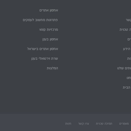
אחסון אתרים
שר
פתרונות מחשוב לעסקים
 טכנית
מרכזיות voip
ם
אחסון בענן
הידע
אחסון אתרים בישראל
ות
שרת וירטואלי בענן
תים שלנו
המלצות
חנו
הבית
מאמרים
תמיכה טכנית
צרו קשר
חנות