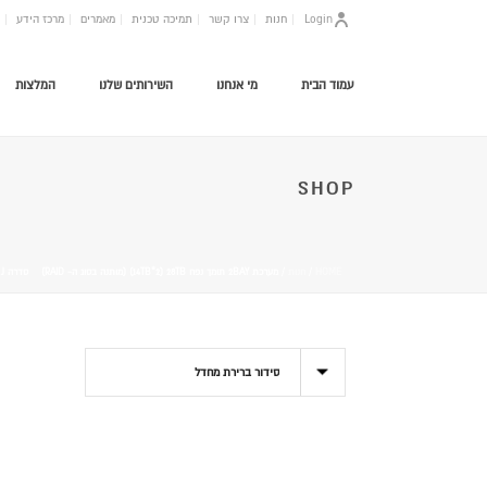
Login
חנות
צרו קשר
תמיכה טכנית
מאמרים
מרכז הידע
עמוד הבית
מי אנחנו
השירותים שלנו
המלצות
SHOP
HOME
/
חנות
/
מערכת 2BAY תומך נפח 14TB*2) 28TB) (מותנה בסוג ה- RAID) סדרה J מיועדת לשימושים ביתיים בעיקר