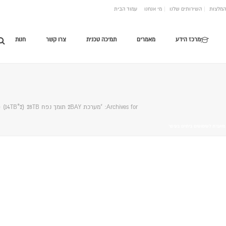
המלצות
השירותים שלנו
מי אנחנו
עמוד הבית
מרכז הידע
מאמרים
תמיכה טכנית
צרו קשר
חנות
Archives for: "מערכת 2BAY תומך נפח 14TB*2) 28TB) (מותנה בסוג ה- RAID) סדרה J מיועדת לשימושים ביתיים בעיקר"