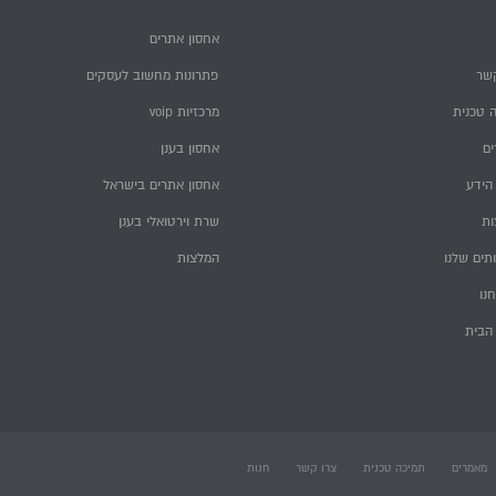
אחסון אתרים
שר
פתרונות מחשוב לעסקים
 טכנית
מרכזיות voip
ם
אחסון בענן
הידע
אחסון אתרים בישראל
ות
שרת וירטואלי בענן
תים שלנו
המלצות
חנו
הבית
מאמרים
תמיכה טכנית
צרו קשר
חנות