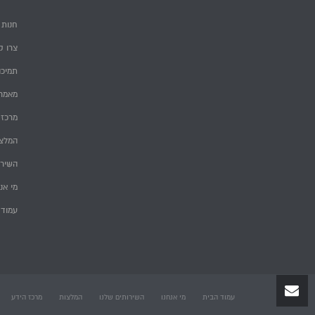
חנות
צרו ק
תמיכה
מאמרי
מרכז 
המלצ
השירו
מי אנ
עמוד 
עמוד הבית
מי אנחנו
השירותים שלנו
המלצות
מרכז הידע