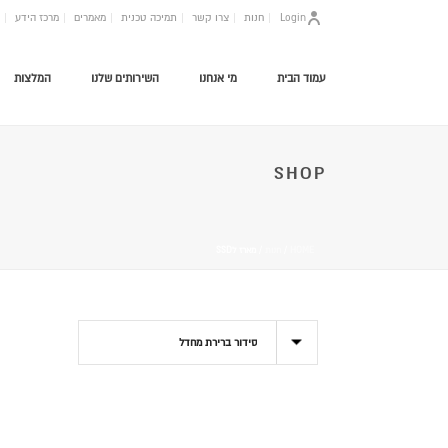
Login
חנות
צרו קשר
תמיכה טכנית
מאמרים
מרכז הידע
עמוד הבית
מי אנחנו
השירותים שלנו
המלצות
SHOP
HOME
/
חנות
/
מארז לSSD