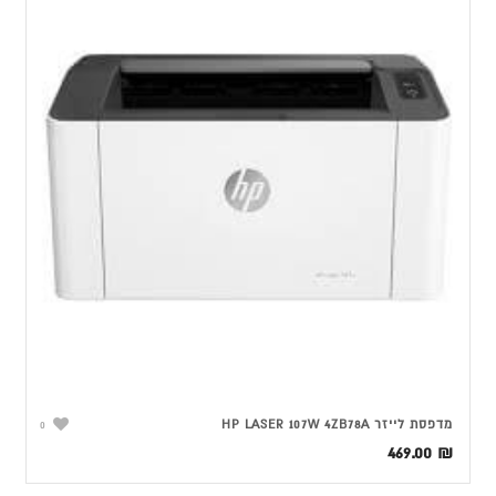
מדפסת ‏לייזר HP LASER 107W 4ZB78A
0
469.00
₪