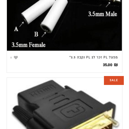
מפצל PL זכר ל2 PL נקבה 3.5"
0
35.00
₪
SALE