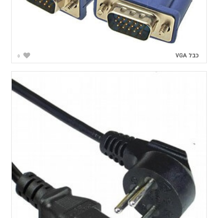
כבל VGA
0