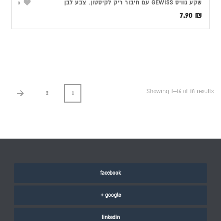
שקע גוויס GEWISS עם חיבור ריק לקיסטון, צבע לבן
0
7.90
₪
Showing 1–16 of 18 results
2
1
facebook
google +
linkedin