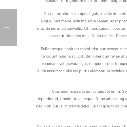
placerat. Ut dignissim dolor et libero feugiat c
Phasellus aliquet tempus ligula, mollis imperd
augue. Sed malesuada molestie sapien, eget pharetr
gravida euismod convallis. Ut nunc sapien, egestas 
nascetur ridiculus mus. Nulla facilisi. Donec
Pellentesque habitant morbi tristique senectus et 
tincidunt magna sollicitudin bibendum vitae ut 
venenatis vel gravida eget, tempor ut dui. Intege
Nulla accumsan nisl vel purus elementum sodales. I
Cras eget massa lorem, id aliquet enim. Sed
imperdiet id, tincidunt ac neque. Nunc adipiscing se
nec nibh purus, at ornare dolor. Etiam ipsum mi, pret
Nam sit amet libero tortor, sit amet eleifend orci.