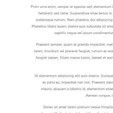
Proin urna enim, semper at egestas sed, elementum in
hendrerit sed tortor. Suspendisse vitae lectus i
scelerisque rutrum. Nam pharetra, dui adipiscing 
Phasellus libero quam, viverra quis vulputate sit am
sagittis neque vel ipsum condimentum
Praesent semper, quam at gravida imperdiet, metu
lorem, tincidunt vel placerat feugiat, rutrum ac er
feugiat sapien. Etiam massa turpis, laoreet et au
Ut elementum adipiscing elit quis viverra. Quisqu
ac porta eu, imperdiet non nisl. Praesent sap
mauris, aliquam a lobortis id, elementum vitae 
Aenean congue, ip
Donec sit amet lorem pretium neque fringill