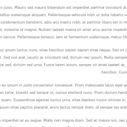
 justo. Mauris sed mauris bibendum est imperdiet porttitor tincidunt at
n tellus scelerisque aliquam. Pellentesque vehicula nibh ut dolor loborti
condimentum hendrerit, odio orci mattis nibh, at porttitor libero est in 
et, molestie id magna. Nullam laoreet massa sit amet arcu auctor imperdi
 lacinia. Pellentesque tempus, sem et fermentum scelerisque, metus lib
s ipsum luctus nunc, vitae faucibus sapien sapien vitae neque. Sed sit 
at. Sed nisl erat, iaculis ac tincidunt sed, dictum nec ipsum. Nulla semper
ctor sed, dictum sed urna. Fusce lorem ipsum, semper sit amet laoreet ac,
faucibus. Cura
e eu ipsum in justo consectetur consequat. Proin malesuada lacus eget 
ien tortor, blandit sed tempor ut, cursus eleifend nunc. Proin dictum hen
quam. Suspendisse egestas luctus urna, vitae dapibus turpis ultrices in. In
sum vitae sagittis placerat, enim lectus tempor diam, id semper leo era
a imperdiet ac eu augue. Morbi non magna diam. Sed ac massa nisi, nec pe