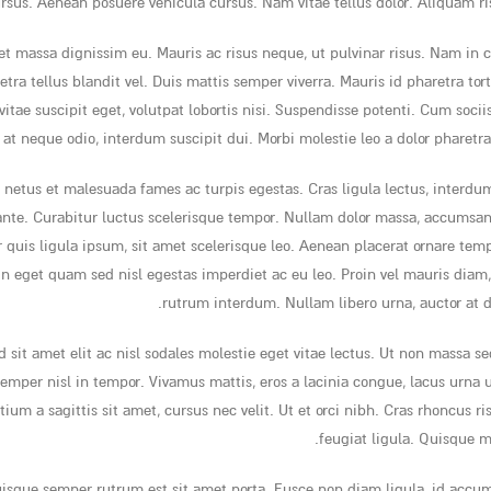
ursus. Aenean posuere vehicula cursus. Nam vitae tellus dolor. Aliquam risu
iet massa dignissim eu. Mauris ac risus neque, ut pulvinar risus. Nam in
a tellus blandit vel. Duis mattis semper viverra. Mauris id pharetra torto
vitae suscipit eget, volutpat lobortis nisi. Suspendisse potenti. Cum soc
 at neque odio, interdum suscipit dui. Morbi molestie leo a dolor pharetra
netus et malesuada fames ac turpis egestas. Cras ligula lectus, interdum i
ante. Curabitur luctus scelerisque tempor. Nullam dolor massa, accumsan
r quis ligula ipsum, sit amet scelerisque leo. Aenean placerat ornare temp
n eget quam sed nisl egestas imperdiet ac eu leo. Proin vel mauris diam
rutrum interdum. Nullam libero urna, auctor at d
 sit amet elit ac nisl sodales molestie eget vitae lectus. Ut non massa se
mper nisl in tempor. Vivamus mattis, eros a lacinia congue, lacus urna ul
ium a sagittis sit amet, cursus nec velit. Ut et orci nibh. Cras rhoncus r
feugiat ligula. Quisque mo
 Quisque semper rutrum est sit amet porta. Fusce non diam ligula, id accu