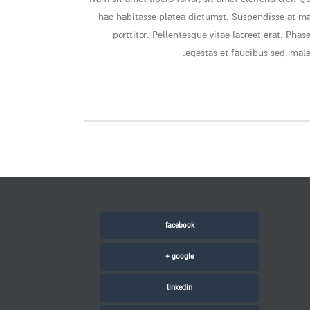
hac habitasse platea dictumst. Suspendisse at mau
porttitor. Pellentesque vitae laoreet erat. Phas
egestas et faucibus sed, mal
facebook
google +
linkedin