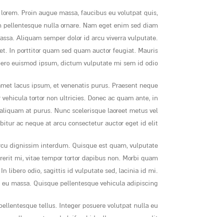
 lorem. Proin augue massa, faucibus eu volutpat quis,
s in pellentesque nulla ornare. Nam eget enim sed diam
massa. Aliquam semper dolor id arcu viverra vulputate.
et. In porttitor quam sed quam auctor feugiat. Mauris
ero euismod ipsum, dictum vulputate mi sem id odio.
amet lacus ipsum, et venenatis purus. Praesent neque
 vehicula tortor non ultricies. Donec ac quam ante, in
 aliquam at purus. Nunc scelerisque laoreet metus vel
bitur ac neque at arcu consectetur auctor eget id elit.
arcu dignissim interdum. Quisque est quam, vulputate
drerit mi, vitae tempor tortor dapibus non. Morbi quam
 libero odio, sagittis id vulputate sed, lacinia id mi.
t eu massa. Quisque pellentesque vehicula adipiscing.
llentesque tellus. Integer posuere volutpat nulla eu