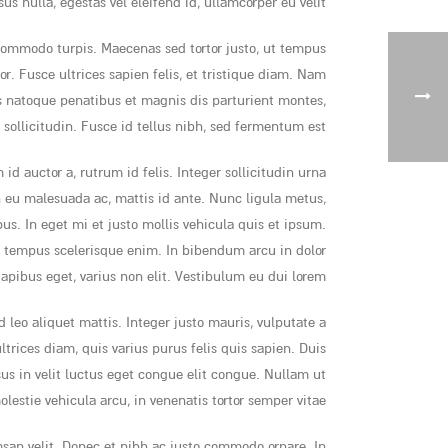
s nulla, egestas vel eleifend id, ullamcorper eu velit.
 commodo turpis. Maecenas sed tortor justo, ut tempus
r. Fusce ultrices sapien felis, et tristique diam. Nam
iis natoque penatibus et magnis dis parturient montes,
 sollicitudin. Fusce id tellus nibh, sed fermentum est.
d auctor a, rutrum id felis. Integer sollicitudin urna
 eu malesuada ac, mattis id ante. Nunc ligula metus,
us. In eget mi et justo mollis vehicula quis et ipsum.
, tempus scelerisque enim. In bibendum arcu in dolor
apibus eget, varius non elit. Vestibulum eu dui lorem.
d leo aliquet mattis. Integer justo mauris, vulputate a
trices diam, quis varius purus felis quis sapien. Duis
isus in velit luctus eget congue elit congue. Nullam ut
lestie vehicula arcu, in venenatis tortor semper vitae.
msan velit. Donec et nibh ac justo commodo ornare. In