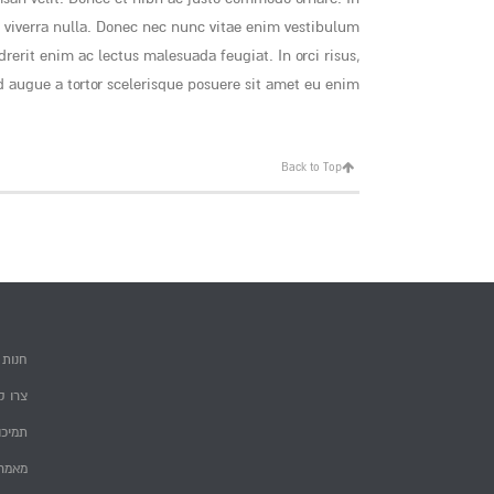
t viverra nulla. Donec nec nunc vitae enim vestibulum
ndrerit enim ac lectus malesuada feugiat. In orci risus,
augue a tortor scelerisque posuere sit amet eu enim.
Back to Top
חנות
צרו ק
תמיכה
מאמרי