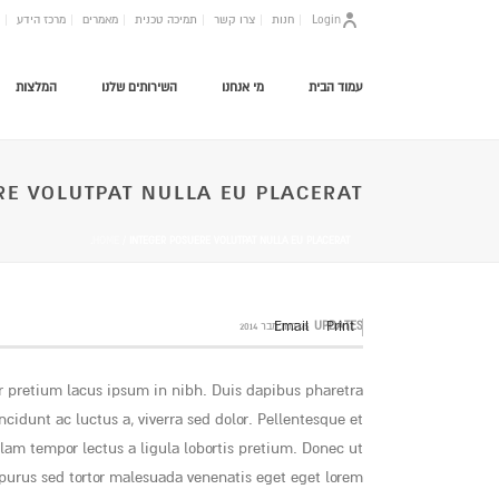
Login
חנות
צרו קשר
תמיכה טכנית
מאמרים
מרכז הידע
עמוד הבית
מי אנחנו
השירותים שלנו
המלצות
RE VOLUTPAT NULLA EU PLACERAT.
HOME
/
INTEGER POSUERE VOLUTPAT NULLA EU PLACERAT.
Email
UPDATES
Print
25 בנובמבר 2014
or pretium lacus ipsum in nibh. Duis dapibus pharetra
idunt ac luctus a, viverra sed dolor. Pellentesque et
am tempor lectus a ligula lobortis pretium. Donec ut
purus sed tortor malesuada venenatis eget eget lorem.