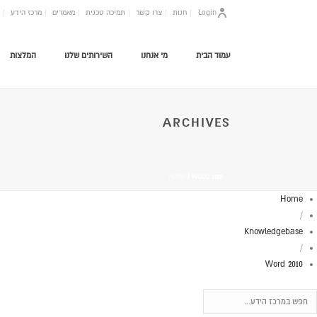
Login
חנות
צרו קשר
תמיכה טכנית
מאמרים
מרכז הידע
עמוד הבית
מי אנחנו
השירותים שלנו
המלצות
ARCHIVES
HOME
/
WORD 2010
Home
/
Knowledgebase
/
Word 2010