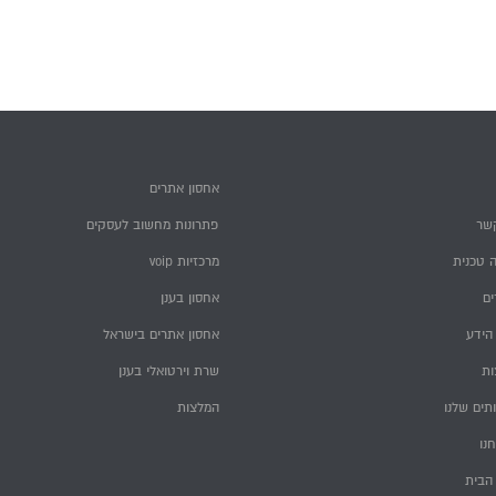
אחסון אתרים
שר
פתרונות מחשוב לעסקים
 טכנית
מרכזיות voip
ם
אחסון בענן
הידע
אחסון אתרים בישראל
ות
שרת וירטואלי בענן
תים שלנו
המלצות
חנו
הבית