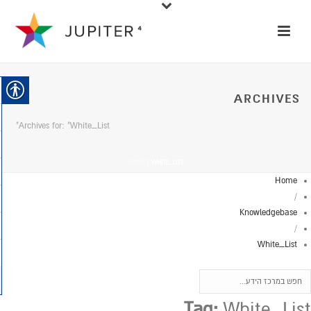
ARCHIVES
Archives for: "White_List"
HOME
/
WHITE_LIST
Home
/
Knowledgebase
/
White_List
Tag:
White_List