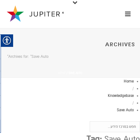
ARCHIVES
Archives for: "Save Auto"
HOME
/
SAVE AUTO
Home
/
Knowledgebase
/
Save Auto
Tag:
Save Auto