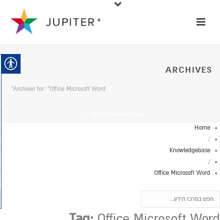
ARCHIVES
Archives for: "Office Microsoft Word"
HOME
/
OFFICE MICROSOFT WORD
Home
/
Knowledgebase
/
Office Microsoft Word
Tag:
Office Microsoft Word