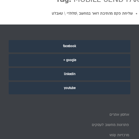
שליחת פקס מהתיבת דואר במחשב \סלולרי \ טאבלט
facebook
google +
linkedin
youtube
אחסון אתרים
פתרונות מחשוב לעסקים
מרכזיות voip