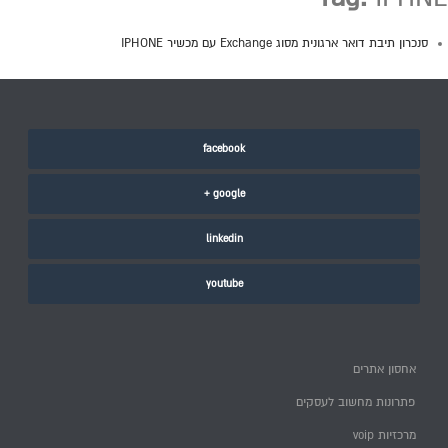
סנכרון תיבת דואר ארגונית מסוג Exchange עם מכשיר IPHONE
facebook
google +
linkedin
youtube
אחסון אתרים
פתרונות מחשוב לעסקים
מרכזיות voip