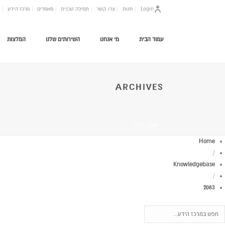
Login
חנות
צרו קשר
תמיכה טכנית
מאמרים
מרכז הידע
עמוד הבית
מי אנחנו
השירותים שלנו
המלצות
ARCHIVES
HOME
/
2083
Home
/
Knowledgebase
/
2083