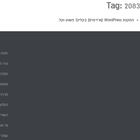
Tag:
2083
התקנת WordPress (וורדפרס) בקליק! פשוט וקל.
חנות
צרו ק
תמיכה
מאמרי
מרכז 
המלצ
השירו
מי אנ
עמוד 