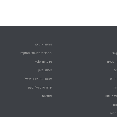
אחסון אתרים
שר
פתרונות מחשוב לעסקים
 טכנית
מרכזיות voip
ם
אחסון בענן
הידע
אחסון אתרים בישראל
ות
שרת וירטואלי בענן
תים שלנו
המלצות
חנו
הבית