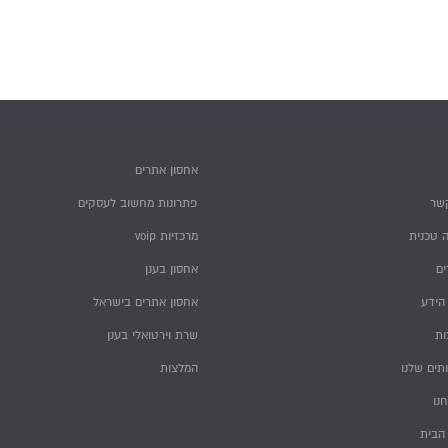
אחסון אתרים
שר
פתרונות מחשוב לעסקים
 טכנית
מרכזיות voip
ם
אחסון בענן
הידע
אחסון אתרים בישראל
ות
שרת וירטואלי בענן
תים שלנו
המלצות
חנו
הבית