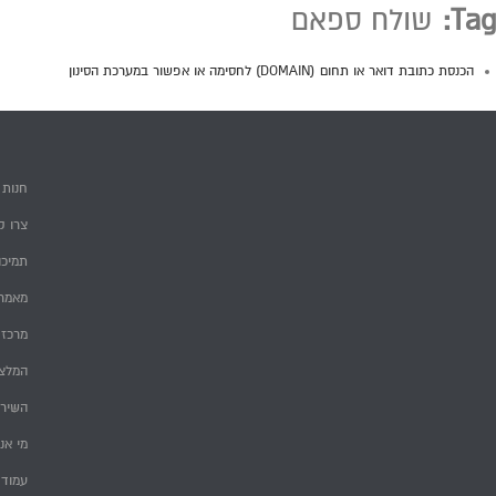
Tag:
שולח ספאם
הכנסת כתובת דואר או תחום (DOMAIN) לחסימה או אפשור במערכת הסינון
חנות
צרו ק
תמיכה
מאמרי
מרכז 
המלצ
השירו
מי אנ
עמוד 