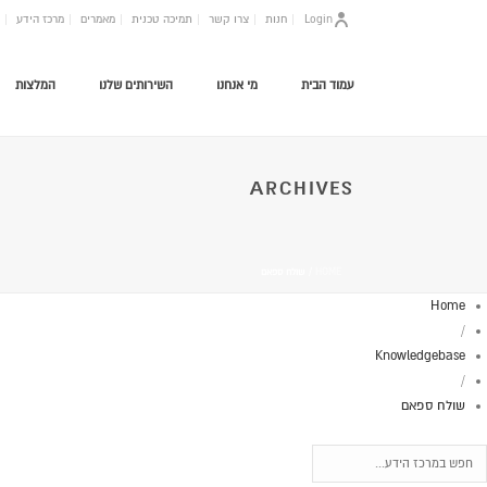
Login
חנות
צרו קשר
תמיכה טכנית
מאמרים
מרכז הידע
עמוד הבית
מי אנחנו
השירותים שלנו
המלצות
ARCHIVES
HOME
/
שולח ספאם
Home
/
Knowledgebase
/
שולח ספאם