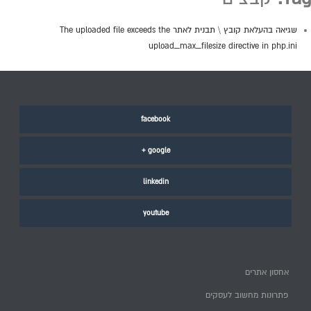
שגיאה בהעלאת קובץ \ תבנית לאתר The uploaded file exceeds the
upload_max_filesize directive in php.ini
facebook
google +
linkedin
youtube
אחסון אתרים
פתרונות מחשוב לעסקים