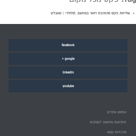
שליחת פקס מהתיבת דואר במחשב \סלולרי \ טאבלט
facebook
google +
linkedin
youtube
אחסון אתרים
פתרונות מחשוב לעסקים
מרכזיות voip