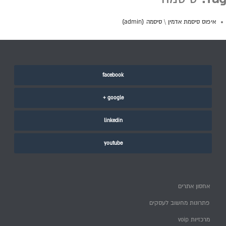
איפוס סיסמת אדמין \ סיסמה (admin)
facebook
google +
linkedin
youtube
אחסון אתרים
פתרונות מחשוב לעסקים
מרכזיות voip