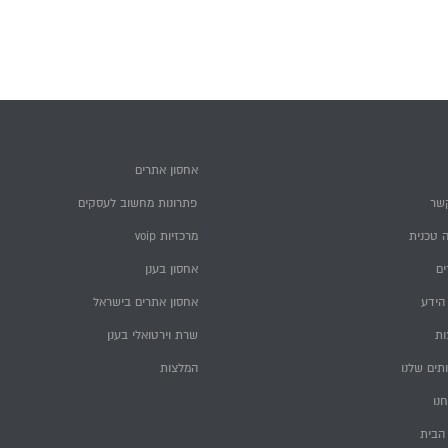
אחסון אתרים
שר
פתרונות מחשוב לעסקים
 טכנית
מרכזיות voip
ם
אחסון בענן
הידע
אחסון אתרים בישראל
ות
שרת וירטואלי בענן
תים שלנו
המלצות
חנו
הבית