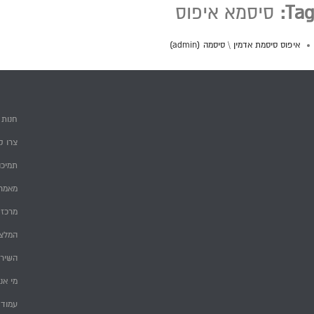
Tag:
סיסמא איפוס
איפוס סיסמת אדמין \ סיסמה (admin)
חנות
צרו ק
תמיכה
מאמרי
מרכז 
המלצ
השירו
מי אנ
עמוד 