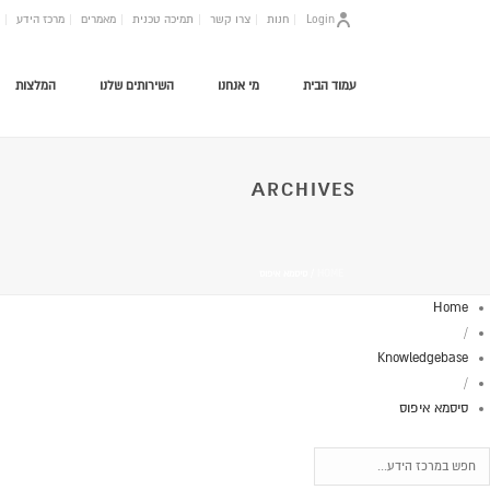
Login
חנות
צרו קשר
תמיכה טכנית
מאמרים
מרכז הידע
עמוד הבית
מי אנחנו
השירותים שלנו
המלצות
ARCHIVES
HOME
/
סיסמא איפוס
Home
/
Knowledgebase
/
סיסמא איפוס